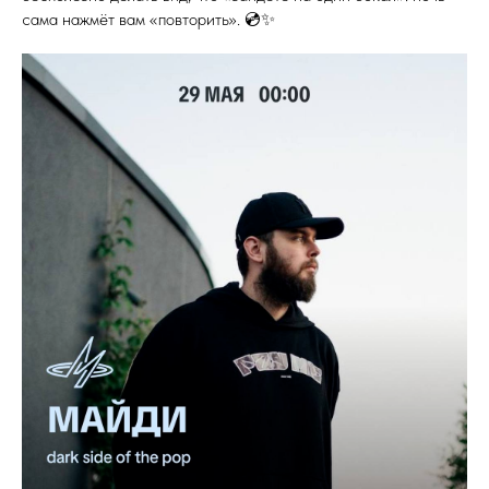
сама нажмёт вам «повторить». 💿✨