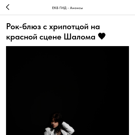
ЕКБ ГИД - Анонсы
Рок-блюз с хрипотцой на
красной сцене Шалома 🖤