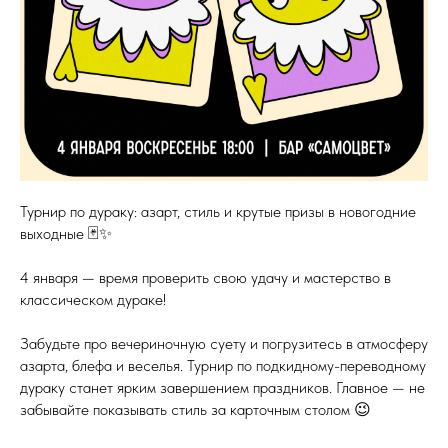
Турнир по дураку: азарт, стиль и крутые призы в новогодние
выходные 🃏✨
4 января — время проверить свою удачу и мастерство в
классическом дураке!
Забудьте про вечериночную суету и погрузитесь в атмосферу
азарта, блефа и веселья. Турнир по подкидному-переводному
дураку станет ярким завершением праздников. Главное — не
забывайте показывать стиль за карточным столом 😉