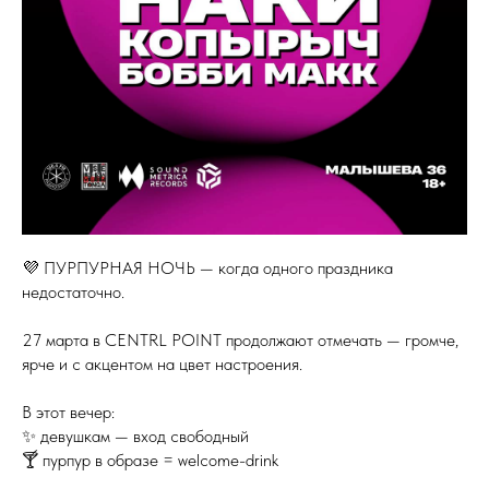
💜 ПУРПУРНАЯ НОЧЬ — когда одного праздника
недостаточно.
27 марта в CENTRL POINT продолжают отмечать — громче,
ярче и с акцентом на цвет настроения.
В этот вечер:
✨ девушкам — вход свободный
🍸 пурпур в образе = welcome-drink