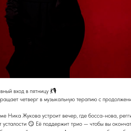
вный вход в пятницу 💃🎙
ращает четверг в музыкальную терапию с продолжен
е Ника Жукова устроит вечер, где босса-нова, регг
т усталости 😏 Её поддержит трио — чтобы вы оконча