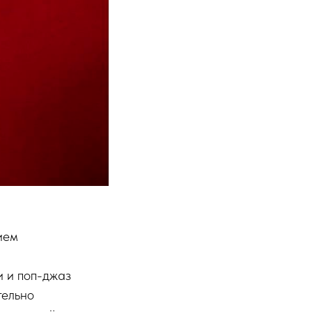
ием
и и поп-джаз
тельно