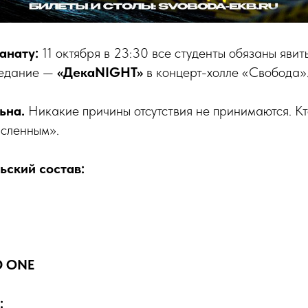
анату:
11 октября в 23:30 все студенты обязаны явит
седание —
«ДекаNIGHT»
в концерт-холле «Свобода»
ьна.
Никакие причины отсутствия не принимаются. Кт
исленным».
ьский состав:
D ONE
: