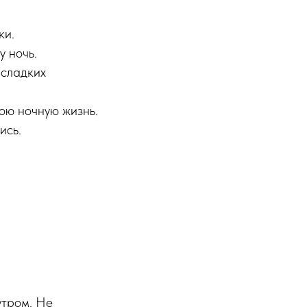
ки.
 ночь.
 сладких
ою ночную жизнь.
ись.
утром. Не