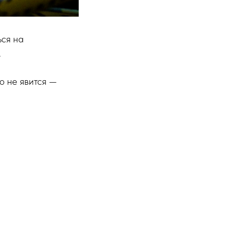
ься на
.
о не явится —