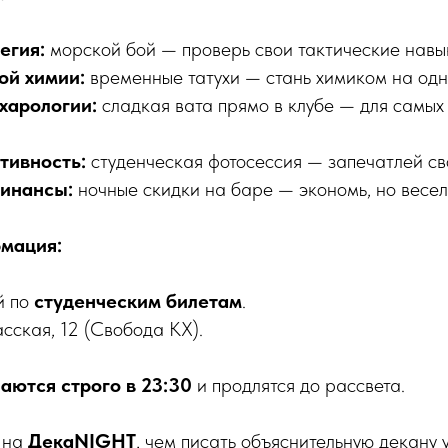
егия:
морской бой — проверь свои тактические навы
ой химии:
временные татухи — стань химиком на одну
харологии:
сладкая вата прямо в клубе — для самых
тивность:
студенческая фотосессия — запечатлей св
инансы:
ночные скидки на баре — экономь, но весел
мация:
й по
студенческим билетам
.
асская, 12 (Свобода КХ).
аются строго в 23:30
и продлятся до рассвета.
я на
ДекаNIGHT
, чем писать объяснительную декану 