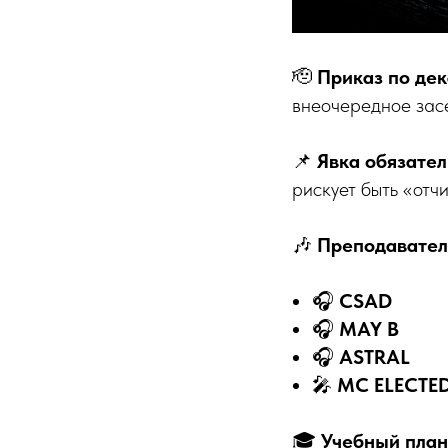
🫡
Приказ по дек
внеочередное за
📌
Явка обязател
рискует быть «отч
🎶
Преподавател
🎧
CSAD
🎧
MAY B
🎧
ASTRAL
🎤
MC ELECTE
🎓
Учебный план