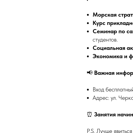
Морская страт
Курс прикладн
Семинар по са
студентов.
Социальная ак
Экономика и ф
📢
Важная инфор
Вход бесплатны
Адрес: ул. Черк
⏰
Занятия начин
P.S. Лучше явитьс