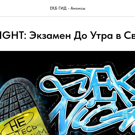
ЕКБ ГИД - Анонсы
IGHT: Экзамен До Утра в С