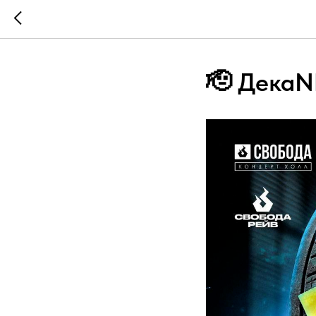
🫡 ДекаN