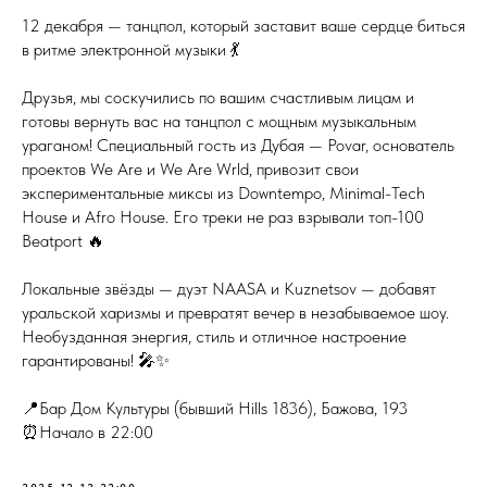
12 декабря — танцпол, который заставит ваше сердце биться
в ритме электронной музыки 💃
Друзья, мы соскучились по вашим счастливым лицам и
готовы вернуть вас на танцпол с мощным музыкальным
ураганом! Специальный гость из Дубая — Povar, основатель
проектов We Are и We Are Wrld, привозит свои
экспериментальные миксы из Downtempo, Minimal-Tech
House и Afro House. Его треки не раз взрывали топ-100
Beatport 🔥
Локальные звёзды — дуэт NAASA и Kuznetsov — добавят
уральской харизмы и превратят вечер в незабываемое шоу.
Необузданная энергия, стиль и отличное настроение
гарантированы! 🎤✨
📍Бар Дом Культуры (бывший Hills 1836), Бажова, 193
⏰Начало в 22:00