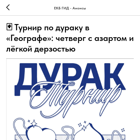
ЕКБ ГИД - Анонсы
🃏 Турнир по дураку в
«Географе»: четверг с азартом и
лёгкой дерзостью