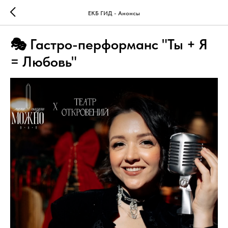
ЕКБ ГИД - Анонсы
🎭 Гастро-перформанс "Ты + Я
= Любовь"