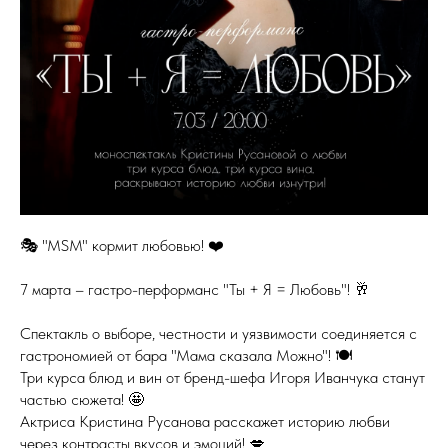
🎭 "MSM" кормит любовью! ❤️
7 марта – гастро-перформанс "Ты + Я = Любовь"! 🥂
Спектакль о выборе, честности и уязвимости соединяется с
гастрономией от бара "Мама сказала Можно"! 🍽️
Три курса блюд и вин от бренд-шефа Игоря Иванчука станут
частью сюжета! 🤩
Актриса Кристина Русанова расскажет историю любви
через контрасты вкусов и эмоций! 💋