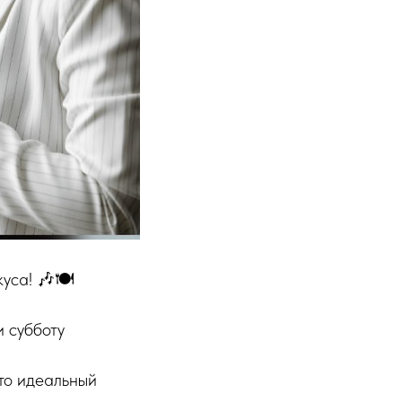
куса! 🎶🍽
 субботу
то идеальный