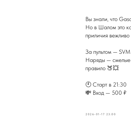
Вы знали, что Gaso
Но в Шалом это ка
приличия вежливо 
За пультом — SVMB
Наряды — смелые 
правило 🍑💥
🕙 Старт в 21:30
💸 Вход — 500 ₽
2026-01-17 23:00