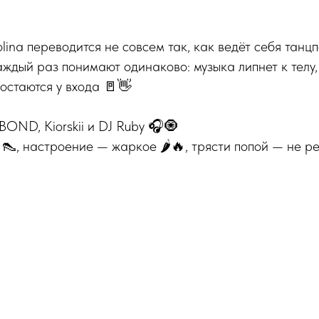
lina переводится не совсем так, как ведёт себя танц
ждый раз понимают одинаково: музыка липнет к телу, 
остаются у входа 🚪👋
OND, Kiorskii и DJ Ruby 🎧🧿
👠, настроение — жаркое 🌶🔥, трясти попой — не р