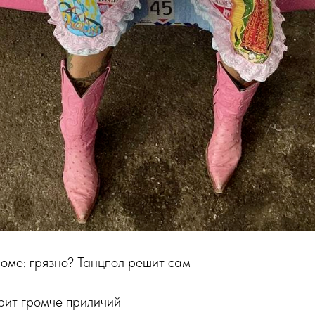
оме: грязно? Танцпол решит сам
орит громче приличий