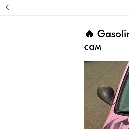
🔥 Gasol
сам