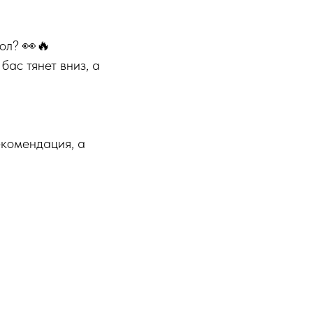
пол? 👀🔥
бас тянет вниз, а
екомендация, а