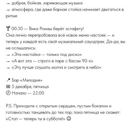
→ добрая, бойкая, заряжающая музыка
→ атмосфера, где даже барная стойка начинает двигаться в
ритме
🍸 00:30 — Вика Ромаш берёт эстафету!
Она лично перепробовала всё новое меню настоек — и
теперь у каждой есть свой музыкальный саундтрек. Да-да, вы
не ослышались:
→ «Эта настойка — только под диско»
→ «А вот эта — строго в паре с басом 90-х»
→ «Эту лучше слушать молча и смотреть в небо»
📍 Бар «Мелодия»
📅 5 декабря, пятница
🕗 Начало — 22:00
P.S. Приходите с открытым сердцем, пустым бокалом и
готовностью танцевать до тех пор, пока пятница не скажет:
«Стоп — теперь ты в субботе!» 😉