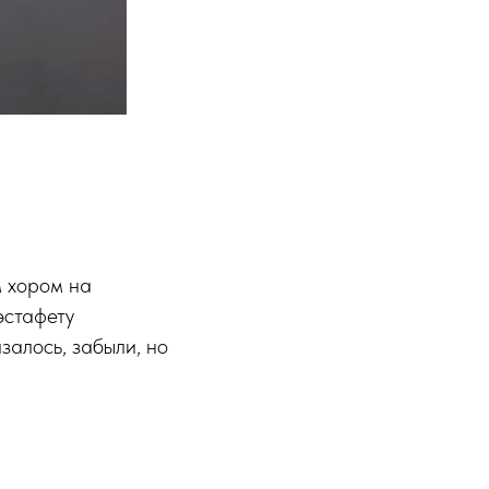
м хором на
эстафету
залось, забыли, но