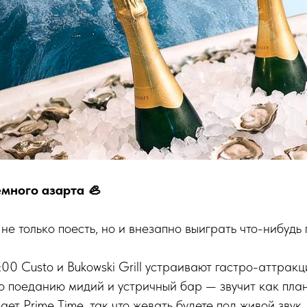
емного азарта 🦪
 не только поесть, но и внезапно выиграть что-нибудь
9:00 Custo и Bukowski Grill устраивают гастро-аттрак
о поеданию мидий и устричный бар — звучит как план
ает Prime Time, так что жевать будете под живой звук