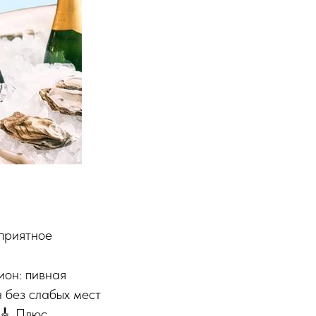
 приятное
цион: пивная
 без слабых мест
 🎸 Плюс