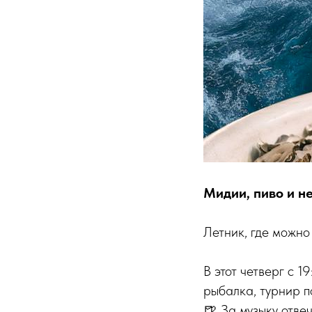
Мидии, пиво и н
Летник, где можно
В этот четверг с 1
рыбалка, турнир п
🍺 За музыку отвеч