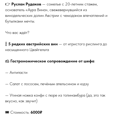
👉
Руслан Рудаков
— сомелье с 20-летним стажем,
основатель «Аура Вина», свежевернувшийся из
винодельческих долин Австрии с чемоданом впечатлений и
бутылками мечты.
Что вас ждёт?
🍾
5 редких австрийских вин
— от игристого рислинга до
насыщенного Цвайгельта
🧀
Гастрономическое сопровождение от шефа
:
— Антипасти
— Салат с лососем, печёным апельсином и юдзу
— Утиная ножка конфи с пюре из топинамбура (да, это так
вкусно, как звучит)
🎟️ Стоимость:
6000₽