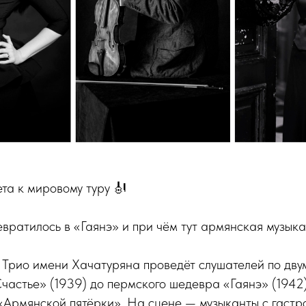
ета к мировому туру 🎻
вратилось в «Гаянэ» и при чём тут армянская музыка
 Трио имени Хачатуряна проведёт слушателей по дву
частье» (1939) до пермского шедевра «Гаянэ» (1942
«Армянской пятёрки». На сцене — музыканты с гастр