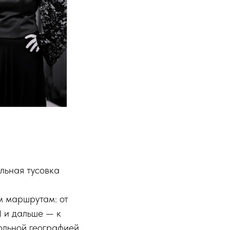
льная тусовка
м маршрутам: от
) и дальше — к
ольной географией