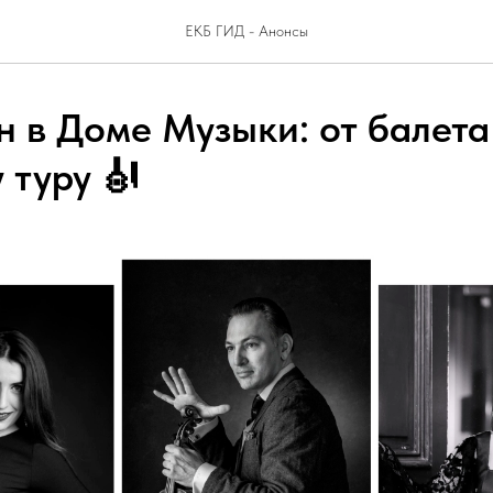
ЕКБ ГИД - Анонсы
н в Доме Музыки: от балета
 туру 🎻