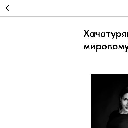
Хачатуря
мировому