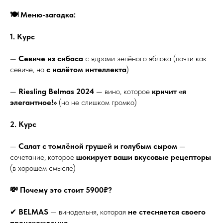
🍽️ Меню-загадка:
1. Курс
—
Севиче из сибаса
с ядрами зелёного яблока (почти как
севиче, но
с налётом интеллекта
)
—
Riesling Belmas 2024
— вино, которое
кричит «я
элегантное!»
(но не слишком громко)
2. Курс
—
Салат с томлёной грушей и голубым сыром
—
сочетание, которое
шокирует ваши вкусовые рецепторы
(в хорошем смысле)
💸 Почему это стоит 5900₽?
✔
BELMAS
— винодельня, которая
не стесняется своего
происхождения