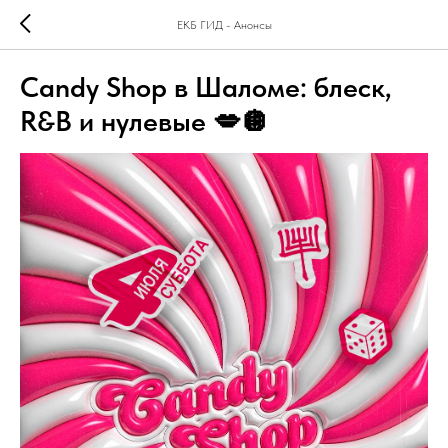
ЕКБ ГИД - Анонсы
Candy Shop в Шаломе: блеск,
R&B и нулевые 💋🪩