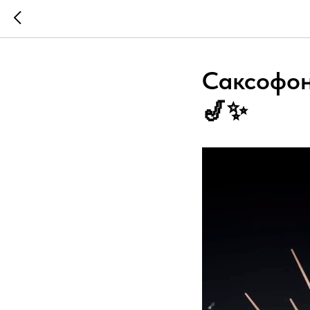
Саксофон
🎷✨