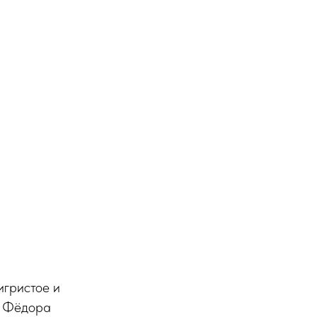
игристое и
н Фёдора