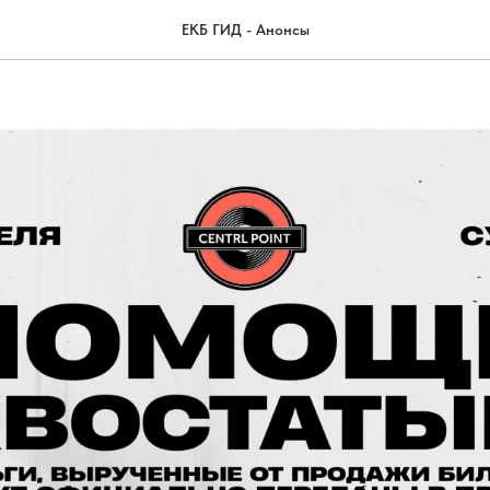
инение 3.0: тусовка с добр
ЕКБ ГИД - Анонсы