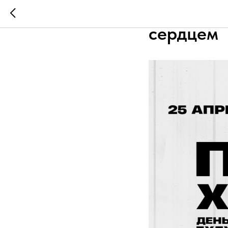
🖤 Объед
сердцем