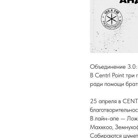
Объединение 3.0:
В Centrl Point тр
ради помощи бра
25 апреля в CENTR
благотворительнос
В лайн-апе — Ложк
Маххкоо, Земнухоф
Собираются шуметь