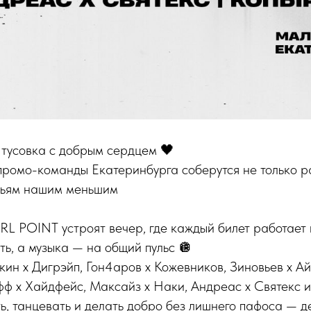
 тусовка с добрым сердцем 🖤
и промо-команды Екатеринбурга соберутся не только р
тьям нашим меньшим
L POINT устроят вечер, где каждый билет работает
ть, а музыка — на общий пульс 🪩
ин х Дигрэйп, Гон4аров х Кожевников, Зиновьев х Ай
ф х Хайдфейс, Максайз х Наки, Андреас х Святекс и
, танцевать и делать добро без лишнего пафоса — д