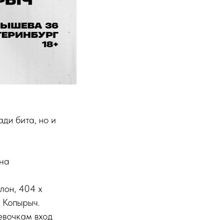
ади бита, но и
 на
лон, 404 х
 Копырыч.
евочкам вход