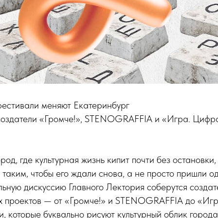
фестивали меняют Екатеринбург
 создатели «Громче!», STENOGRAFFIA и «Игра. Цифра
од, где культурная жизнь кипит почти без остановки, 
 таким, чтобы его ждали снова, а не просто пришли о
льную дискуссию Главного Лектория соберутся созда
х проектов — от «Громче!» и STENOGRAFFIA до «Игр
, которые буквально рисуют культурный облик города