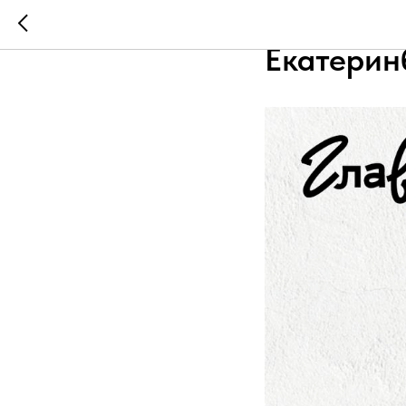
🎨 Лекто
Екатерин