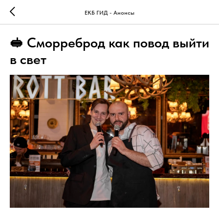
ЕКБ ГИД - Анонсы
🥪 Сморреброд как повод выйти
в свет