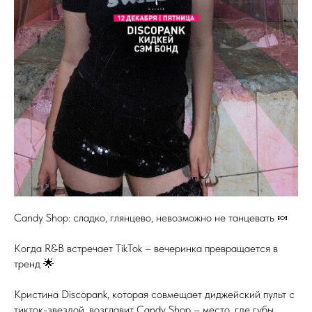
Candy Shop: сладко, глянцево, невозможно не танцевать 🍬
Когда R&B встречает TikTok – вечеринка превращается в
тренд 🌟
Кристина Discopank, которая совмещает диджейский пульт с
тикток-звездой, возглавит Candy Shop – место, где губы