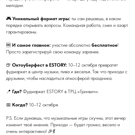
мелодии.
🎮
Уникальный формат игры:
ты сам решаешь, в каком
порядке открывать вопросы. Командная работа, смех и азарт
гарантированы.
🆓
И самое главное:
участие абсолютно
бесплатное
!
Просто зарегистрируй свою команду заранее.
🍺
Октоуберфест в ESTORY:
10–12 октября превратят
фудмаркет в центр музыки, пива и веселья. Так что приходи с
друзьями, чтобы насладиться атмосферой праздника.
📍
Где?
Фудмаркет ESTORY в ТРЦ «Гринвич».
📅
Когда?
10–12 октября.
P.S. Если думаешь, что музыкальные игры скучны, этот вечер
изменит твоё мнение. Приходи — будет громко, весело и
очень интерактивно! 🎉💃