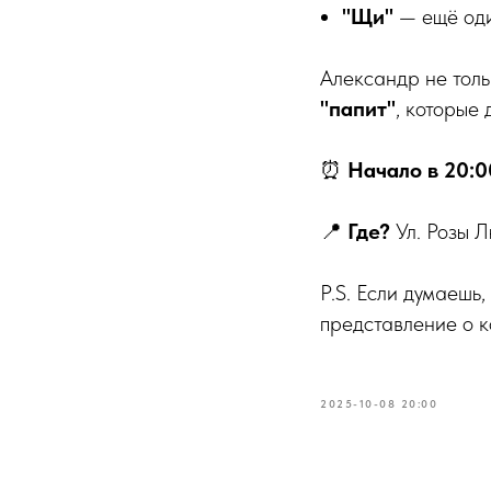
"Щи"
— ещё оди
Александр не толь
"папит"
, которые
⏰
Начало в 20:0
📍
Где?
Ул. Розы Л
P.S. Если думаешь,
представление о к
2025-10-08 20:00