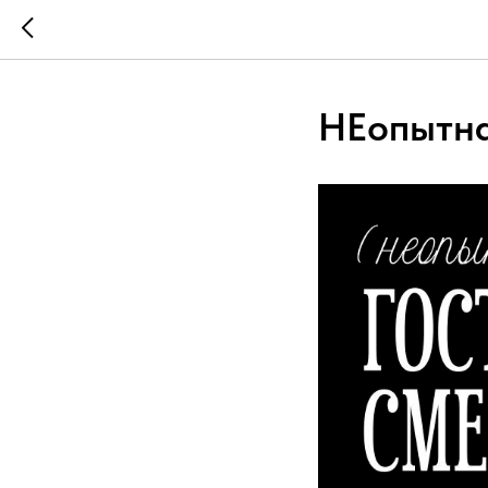
НЕопытна