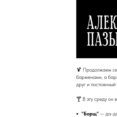
🍹 Продолжаем с
барменами, а бар
друг и постоянный
🍸 В эту среду он 
"Борщ"
— да-да,