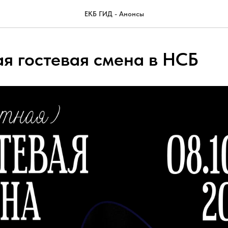
ЕКБ ГИД - Анонсы
я гостевая смена в НСБ