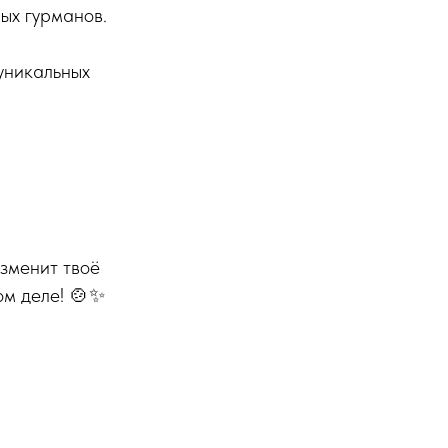
ых гурманов.
 уникальных
изменит твоё
ом деле! 🍲✨