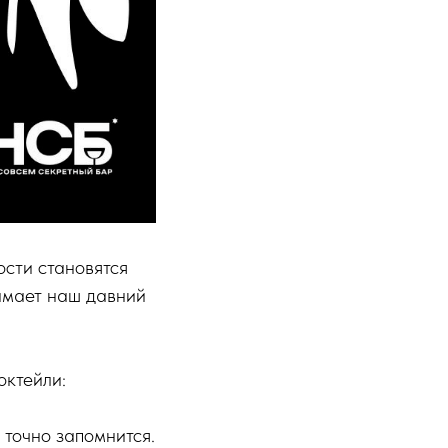
гости становятся
имает наш давний
октейли:
 точно запомнится.