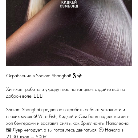
Ограбление в Shalom Shanghai! 🕺💎
Хип-хоп грабители украдут вас на танцпол: отдайте всё по
доброй воле! 🦹🏼‍♂️
Shalom Shanghai предлагает ограбить себя от усталости и
плохих мыслей! Wire Fish, Кидкей и Сэм Бонд поделятся хип-
хоп бэнгерами и заставят сиять, как бриллианты Наполеона.
🖼️ Лувр негодует, а вы готовьтесь двигаться! 🕙 Начало в
21:30, вход — 500₽.