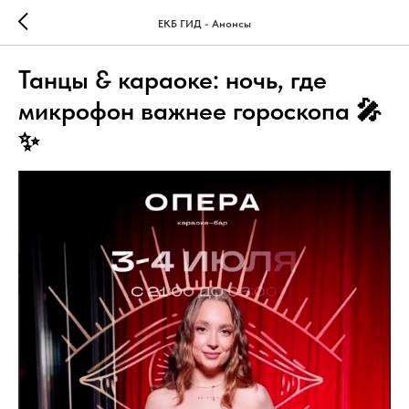
ЕКБ ГИД - Анонсы
Танцы & караоке: ночь, где
микрофон важнее гороскопа 🎤
✨