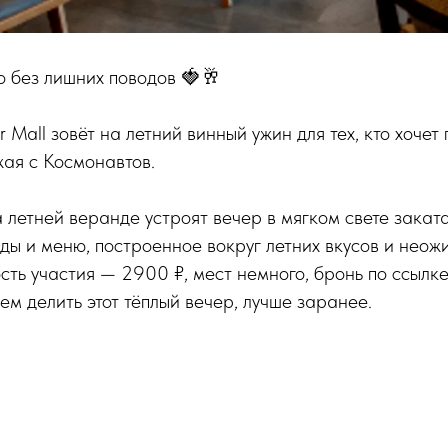
но без лишних поводов 🍓🥂
r Mall зовёт на летний винный ужин для тех, кто хочет
жая с Космонавтов.
а летней веранде устроят вечер в мягком свете закат
оды и меню, построенное вокруг летних вкусов и нео
сть участия — 2900 ₽, мест немного, бронь по ссылке
кем делить этот тёплый вечер, лучше заранее.