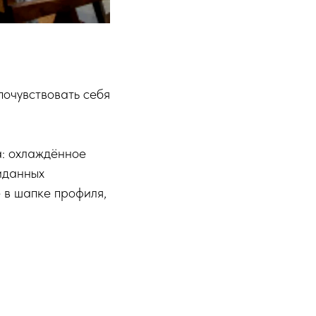
 почувствовать себя
а: охлаждённое
жиданных
 в шапке профиля,