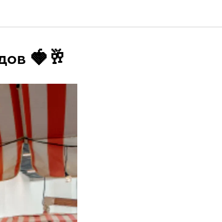
дов 🍓🥂