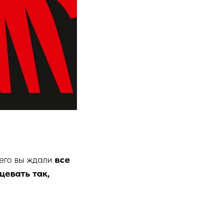
его вы ждали
все
цевать так,