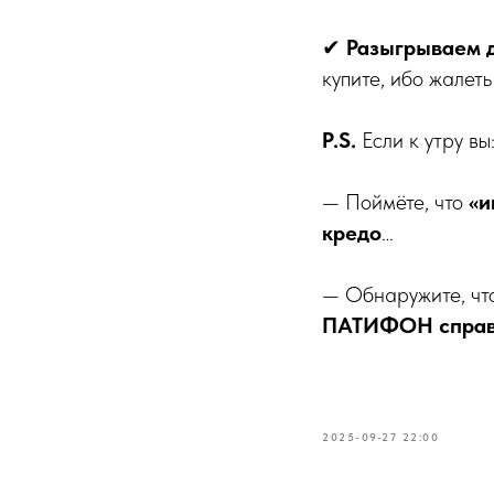
✔
Разыгрываем 
купите, ибо жалеть
P.S.
Если к утру вы
— Поймёте, что
«и
кредо
…
— Обнаружите, ч
ПАТИФОН справ
2025-09-27 22:00