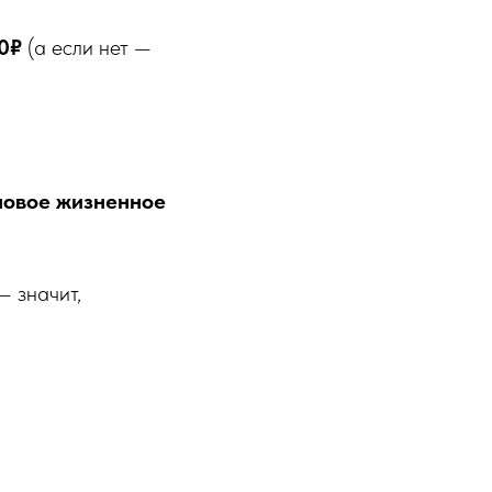
00₽
(а если нет —
новое жизненное
— значит,