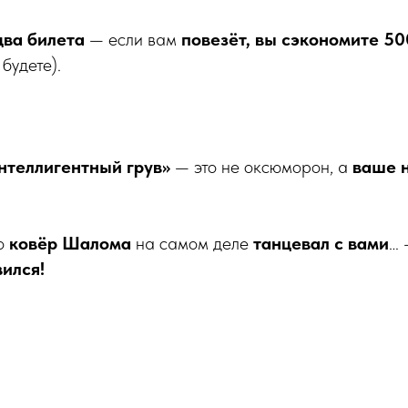
два билета
— если вам
повезёт, вы сэкономите 5
 будете).
:
нтеллигентный грув»
— это не оксюморон, а
ваше 
то
ковёр Шалома
на самом деле
танцевал с вами
… 
ился!