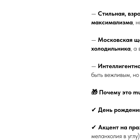
—
Стильная, взр
максимализма
, 
—
Московская щ
холодильника
, а
—
Интеллигентно
быть вежливым, но
🎁 Почему это mu
✔
День рождени
✔
Акцент на пра
меланхолия в углу)