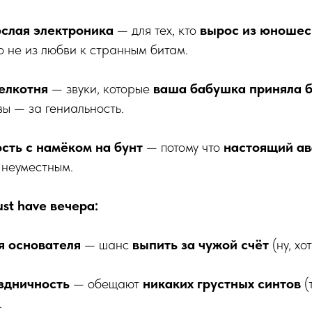
ослая электроника
— для тех, кто
вырос из юношес
но не из любви к странным битам.
елкотня
— звуки, которые
ваша бабушка приняла б
 вы — за гениальность.
сть с намёком на бунт
— потому что
настоящий ав
 неуместным.
st have вечера:
я основателя
— шанс
выпить за чужой счёт
(ну, хо
здничность
— обещают
никаких грустных синтов
(
.