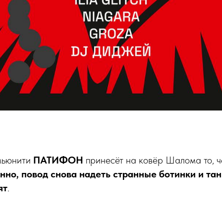
мьюнити
ПАТИФОН
принесёт на ковёр Шалома то, ч
нно, повод снова надеть странные ботинки и тан
ят
.