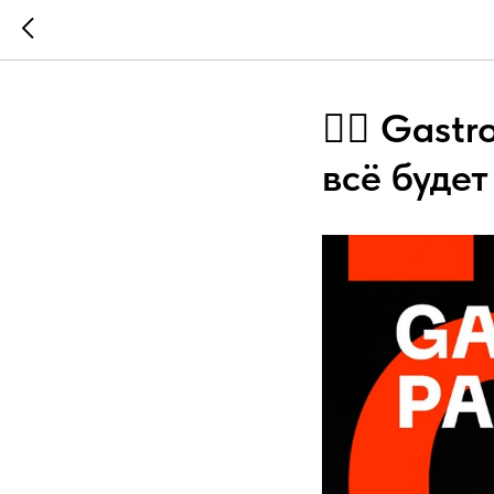
❤️‍🔥 Gast
всё будет