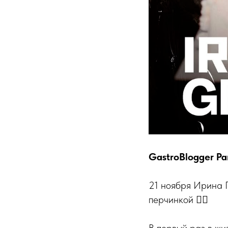
GastroBlogger Pa
21 ноября Ирина Г
перчинкой ❤️‍🔥