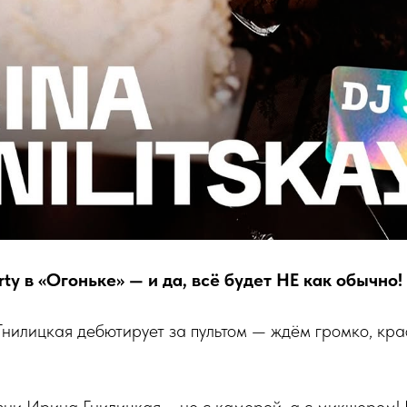
rty в «Огоньке» — и да, всё будет НЕ как обычно!
нилицкая дебютирует за пультом — ждём громко, кра