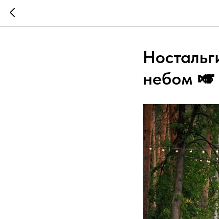
Ностальг
небом 🎺