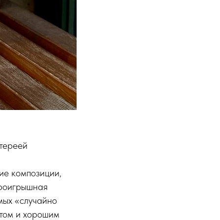
отереей
жие композиции,
проигрышная
амых «случайно
етом и хорошим