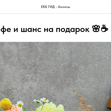
ЕКБ ГИД - Анонсы
офе и шанс на подарок 🌸☕️