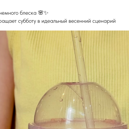
 немного блеска 🌸✨
ращает субботу в идеальный весенний сценарий