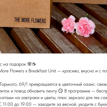
с на подарок 🌸☕️
ore Flowers х Breakfast Unit — красиво, вкусно и с л
Горького, 69/1 превращается в цветочный оазис: све
питок и повод обновить ленту 😏 В программе — бес
катами на завтраки и цветы, плюс зеркало для тех с
С 11:00 до 19:00 — заходите за весной, уходите с бук