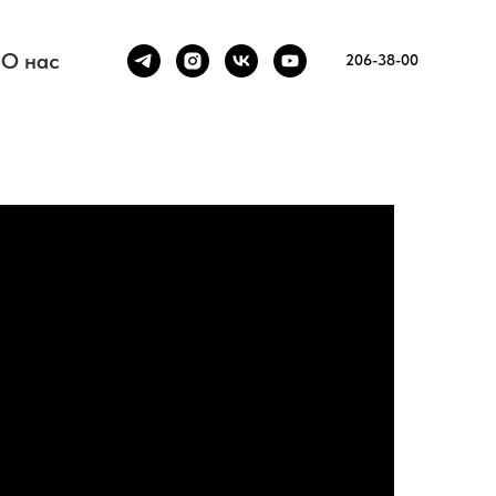
О нас
206-38-00