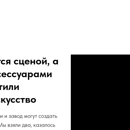
ся сценой, а
сессуарами
тили
кусство
и и завод могут создать
Мы взяли два, казалось