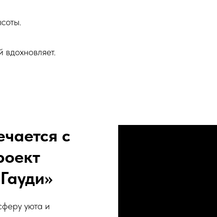
соты.
 вдохновляет.
ечается с
роект
«Гауди»
сферу уюта и