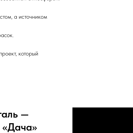
стом, а источником
асок.
проект, который
таль —
ь «Дача»