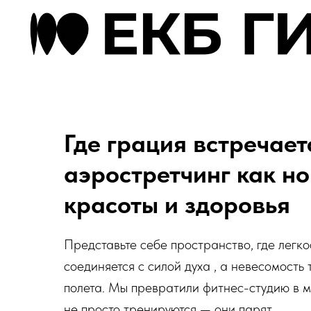
Где грация встречаетс
аэростретчинг как н
красоты и здоровья
Представьте себе пространство, где легк
соединяется с силой духа , а невесомость
полета. Мы превратили фитнес-студию в м
не просто тренируются — они парят.