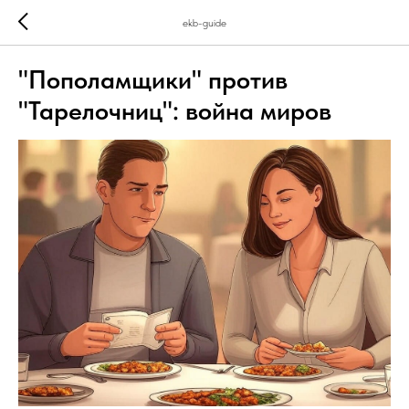
ekb-guide
"Пополамщики" против
"Тарелочниц": война миров