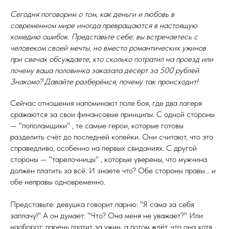
Сегодня поговорим о том, как деньги и любовь в
современном мире иногда превращаются в настоящую
комедию ошибок. Представьте себе: вы встречаетесь с
человеком своей мечты, но вместо романтических ужинов
при свечах обсуждаете, кто сколько потратил на проезд или
почему ваша половинка заказала десерт за 500 рублей.
Знакомо? Давайте разберёмся, почему так происходит!
Сейчас отношения напоминают поле боя, где два лагеря
сражаются за свои финансовые принципы. С одной стороны
— "пополамщики" , те самые герои, которые готовы
разделить счёт до последней копейки. Они считают, что это
справедливо, особенно на первых свиданиях. С другой
стороны — "тарелочницы" , которые уверены, что мужчина
должен платить за всё. И знаете что? Обе стороны правы… и
обе неправы одновременно.
Представьте: девушка говорит парню: "Я сама за себя
заплачу!" А он думает: "Что? Она меня не уважает?" Или
наоборот: парень платит за ужин, а потом ждёт, что она хотя