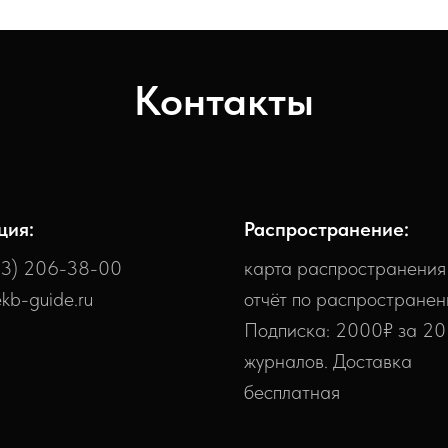
Контакты
ция:
Распространение:
43) 206-38-00
карта распространения
kb-guide.ru
отчёт по распростране
Подписка: 2000₽ за 20
журналов. Доставка
бесплатная