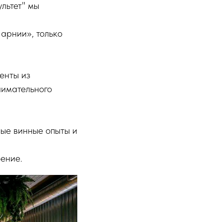
льтет" мы
арнии», только
енты из
нимательного
ые винные опыты и
оение.