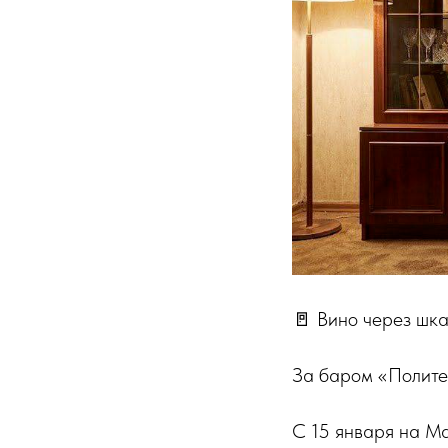
🚪 Вино через шк
За баром «Полите
С 15 января на М