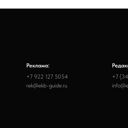
Реклама:
Редак
+7 922 127 5054
+7 (3
rek@ekb-guide.ru
info@e