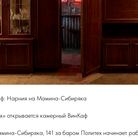
аф: Нарния на Мамина-Сибиряка
х» открывается камерный ВинКаф
амина-Сибиряка, 141 за баром Политех начинает ра