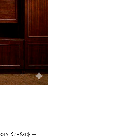
боту ВинКаф —