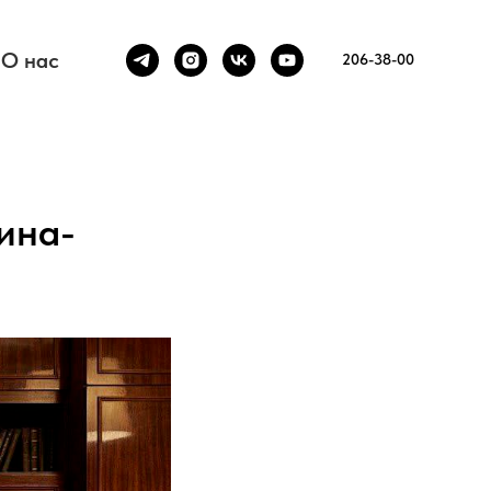
О нас
206-38-00
ина-