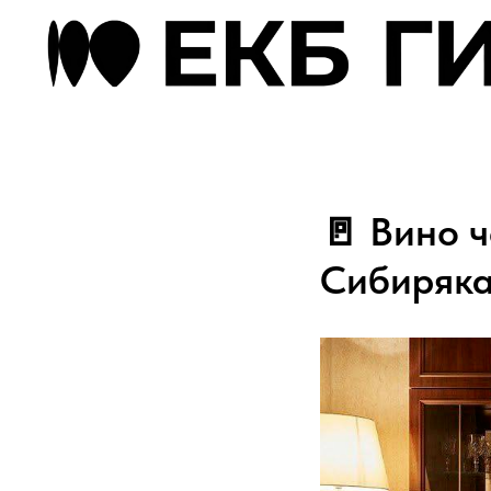
🚪 Вино 
Сибиряк