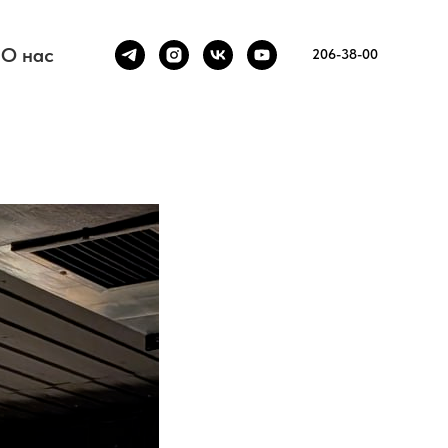
О нас
206-38-00