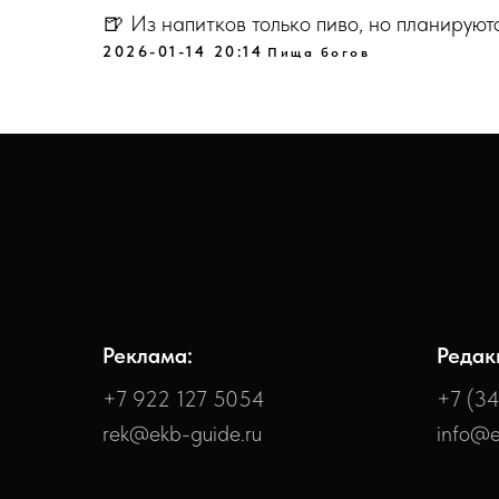
🍺 Из напитков только пиво, но планируют
2026-01-14 20:14
Пища богов
Реклама:
Редак
+7 922 127 5054
+7 (3
rek@ekb-guide.ru
info@e