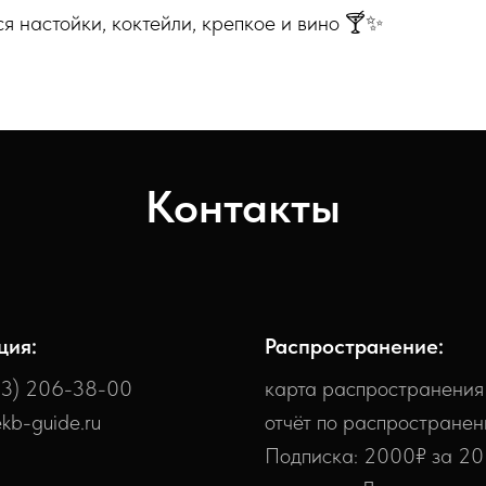
ся настойки, коктейли, крепкое и вино 🍸✨
Контакты
ция:
Распространение:
43) 206-38-00
карта распространения
kb-guide.ru
отчёт по распростране
Подписка: 2000₽ за 20