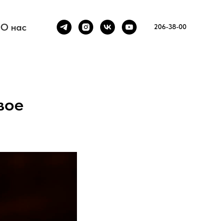
О нас
206-38-00
вое