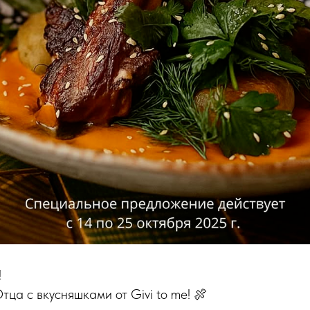
!
ца с вкусняшками от Givi to me! 🍖