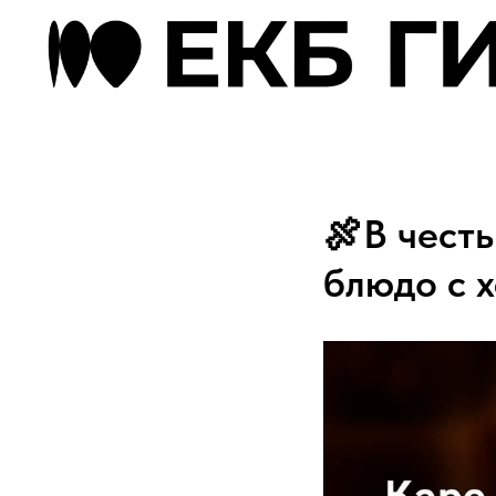
🍖В честь
блюдо с 