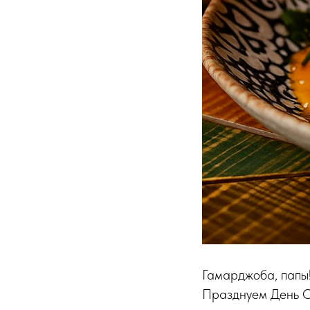
Гамарджоба, папы
Празднуем День От