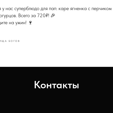
я у нас суперблюдо для пап: каре ягненка с перчиком
огурцов. Всего за 720₽! 🎉
ите на ужин! 🍷
ИЩА БОГОВ
Контакты