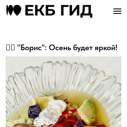
❤️‍🔥 "Борис": Осень будет яркой!